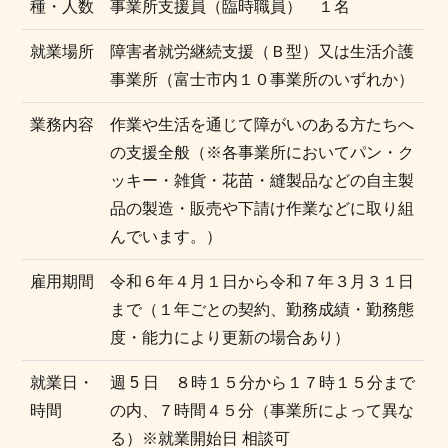
種・人数
事業所支援員（臨時職員） １名
就業場所
障害者就労継続支援（Ｂ型）又は生活介護
事業所（富士市内１０事業所のいずれか）
業務内容
作業や生活を通じて障がいのある方たちへ
の支援全般（※各事業所においてパン・ク
ッキー・雑貨・花苗・縫製品などの自主製
品の製造・販売や下請け作業などに取り組
んでいます。）
雇用期間
令和６年４月１日から令和７年３月３１日
まで（１年ごとの契約、勤務成績・勤務態
度・能力により更新の場合あり）
就業日・
週 5 日 ８時１５分から１７時１５分まで
時間
の内、７時間４５分（事業所によって異な
る）※就業開始日 相談可