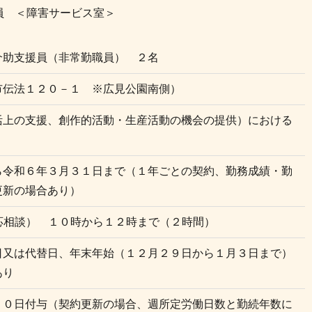
員 ＜障害サービス室＞
介助支援員（非常勤職員） ２名
市伝法１２０－１ ※広見公園南側）
活上の支援、創作的活動・生産活動の機会の提供）における
ら令和６年３月３１日まで（１年ごとの契約、勤務成績・勤
更新の場合あり）
ら応相談） １０時から１２時まで（２時間）
日又は代替日、年末年始（１２月２９日から１月３日まで）
あり
１０日付与（契約更新の場合、週所定労働日数と勤続年数に