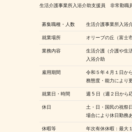
生活介護事業所入浴介助支援員 非常勤職
募集職種・人数
生活介護事業所入浴
就業場所
オリーブの丘（富士
業務内容
生活介護（介護や生
入浴介助
雇用期間
令和５年４月１日か
務態度・能力により
就業日・時間
週 5 日（週２日か
休日
土・日・国民の祝祭
場合により休日勤務
休暇等
年次有休休暇：最大