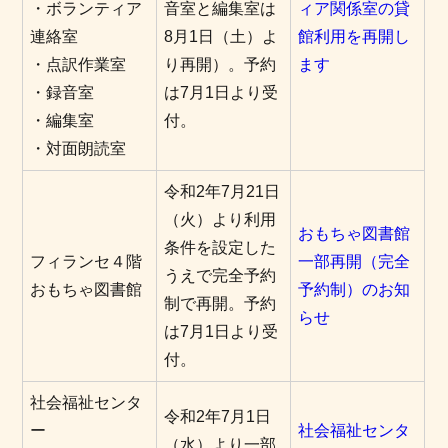
・ボランティア
音室と編集室は
ィア関係室の貸
連絡室
8月1日（土）よ
館利用を再開し
・点訳作業室
り再開）。予約
ます
・録音室
は7月1日より受
・編集室
付。
・対面朗読室
令和2年7月21日
（火）より利用
おもちゃ図書館
条件を設定した
フィランセ４階
一部再開（完全
うえで完全予約
おもちゃ図書館
予約制）のお知
制で再開。予約
らせ
は7月1日より受
付。
社会福祉センタ
令和2年7月1日
ー
社会福祉センタ
（水）より一部