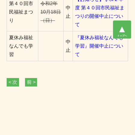
第４０回市
令和2年
中
度 第４０回市民福祉ま
民福祉まつ
10月18日
止
つりの開催中止につい
り
（日）
て
▲
トップへ
夏休み福祉
『夏休み福祉なんでも
中
なんでも学
学習』開催中止につい
止
習
て
< 次
前 >