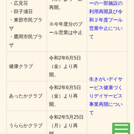
・広見荘
ーの一部施設の
再開。
・田子浦荘
利用再開及び令
・東部市民プラ
和２年度プール
※今年度分のプ
ザ
営業中止につい
ール営業は中止
・鷹岡市民プラ
て
ザ
令和2年6月5日
健康クラブ
（金）より再
開。
生きがいデイサ
令和2年6月5日
ービス健康づく
あったかクラブ
（金）より再
りデイサービス
開。
事業再開につい
て
令和2年5月25日
うららかクラブ
（月）より再
開。