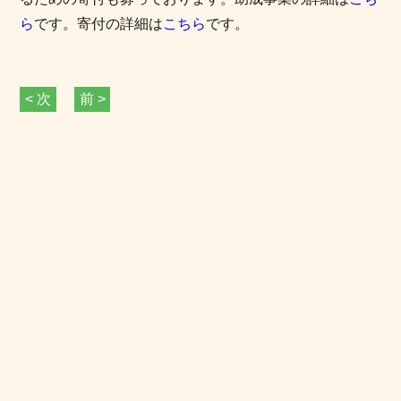
ら
です。寄付の詳細は
こちら
です。
< 次
前 >