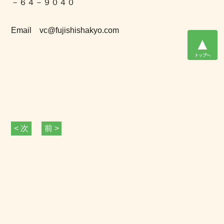
－６４－９０４０
Email vc@fujishishakyo.com
▲
トップへ
< 次
前 >