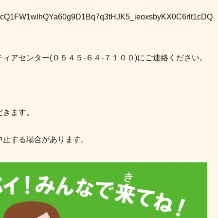
IpQLScQ1FW1wlhQYa60g9D1Bq7q3tHJK5_ieoxsbyKX0C6rlt1cDQ
ィアセンター(０５４５-６４-７１００)にご連絡ください。
だきます。
中止する場合があります。