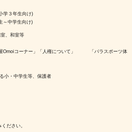
～小学３年生向け)
生～中学生向け)
室、和室等
屋Omoiコーナー」「人権について」 「パラスポーツ体
る小・中学生等、保護者
度
みください。