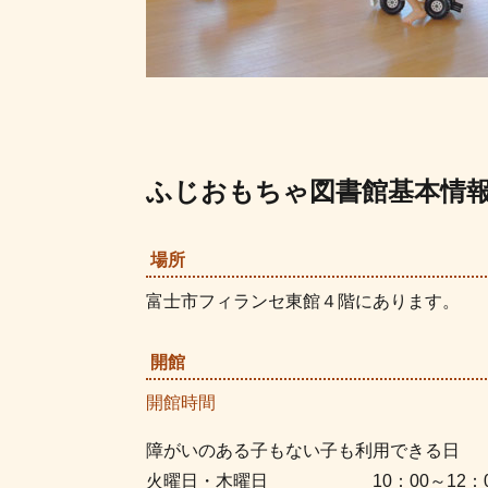
ふじおもちゃ図書館基本情
場所
富士市フィランセ東館４階にあります。
開館
開館時間
障がいのある子もない子も利用できる日
火曜日・木曜日 10：00～12：0